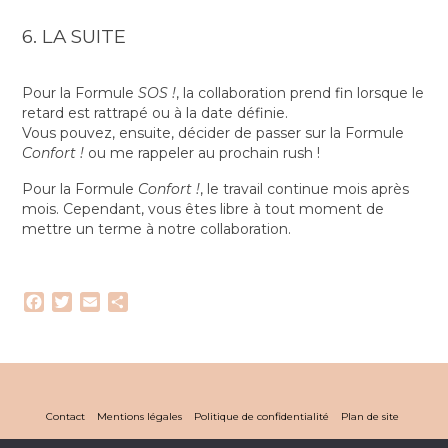
6. LA SUITE
Pour la Formule
SOS !
, la collaboration prend fin lorsque le
retard est rattrapé ou à la date définie.
Vous pouvez, ensuite, décider de passer sur la Formule
Confort !
ou me rappeler au prochain rush !
Pour la Formule
Confort !
, le travail continue mois après
mois. Cependant, vous êtes libre à tout moment de
mettre un terme à notre collaboration.
Facebook
Twitter
Email
Partager
Contact
Mentions légales
Politique de confidentialité
Plan de site
© 2026 Frédérique Daoulas - Assistante indépendante - WordPress Theme by