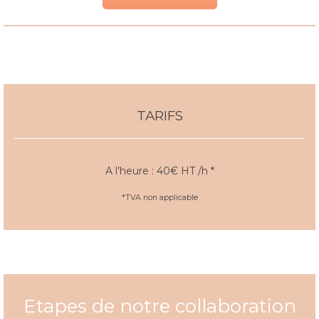
TARIFS
A l’heure : 40€ HT /h *
*TVA non applicable
Etapes de notre collaboration